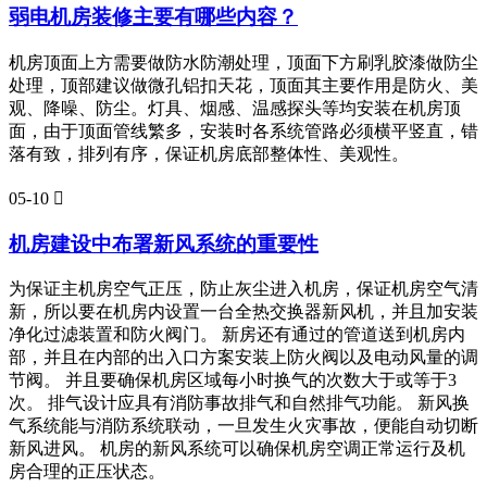
弱电机房装修主要有哪些内容？
机房顶面上方需要做防水防潮处理，顶面下方刷乳胶漆做防尘
处理，顶部建议做微孔铝扣天花，顶面其主要作用是防火、美
观、降噪、防尘。灯具、烟感、温感探头等均安装在机房顶
面，由于顶面管线繁多，安装时各系统管路必须横平竖直，错
落有致，排列有序，保证机房底部整体性、美观性。
05-10

机房建设中布署新风系统的重要性
为保证主机房空气正压，防止灰尘进入机房，保证机房空气清
新，所以要在机房内设置一台全热交换器新风机，并且加安装
净化过滤装置和防火阀门。 新房还有通过的管道送到机房内
部，并且在内部的出入口方案安装上防火阀以及电动风量的调
节阀。 并且要确保机房区域每小时换气的次数大于或等于3
次。 排气设计应具有消防事故排气和自然排气功能。 新风换
气系统能与消防系统联动，一旦发生火灾事故，便能自动切断
新风进风。 机房的新风系统可以确保机房空调正常运行及机
房合理的正压状态。